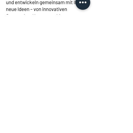
und entwickeln gemeinsam mit Ihnen
neue Ideen – von innovativen
Sponsoring-Konzepten bis zu
redaktionellen Media-Formaten.
Unser
Ziel:
HealthCare neu gedacht.
Apotheken-TV
Vermarktung am Point of
Purchase (Retail Media)
Sichtbar.
Ihre Marke.
Direkt am
Kunden.
Seit 2015 bauen wir unser
hochwertiges Netzwerk von OTC-