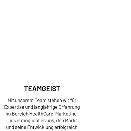
Vertrauen ist unser wichtigster
Wert, wenn es um eine erfolgreiche
und partnerschaftliche
Zusammenarbeit geht. Wir
begegnen unseren Kunden stets auf
Augenhöhe und schaffen so die
Basis für eine vertrauensvolle und
wertschätzende
Arbeitsatmosphäre.
TEAMGEIST
Mit unserem Team stehen wir für
Expertise und langjährige Erfahrung
im Bereich HealthCare-Marketing.
Dies ermöglicht es uns, den Markt
und seine Entwicklung erfolgreich