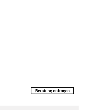
STARTUP
MENTALITY
Wir haben den Mut, Neues zu
schaffen. Wir stehen für Bewegung
und Weiterentwicklung und nehmen
die Dinge selbst in die Hand, nur so
können nicht nur Lösungen erkannt,
sondern auch neue Ideen entwickelt
werden.
Beratung anfragen